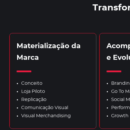
Transfo
Materialização da
Acom
Marca
e Evo
Conceito
Brandin
Loja Piloto
Go To M
Replicação
Social M
Comunicação Visual
Perform
Visual Merchandising
Growth