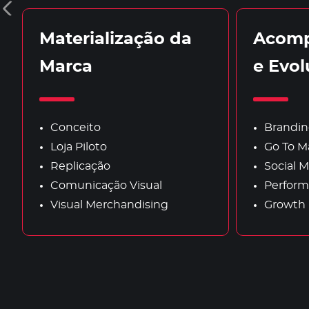
Materialização da
Acom
Marca
e Evo
Conceito
Brandin
Loja Piloto
Go To M
Replicação
Social M
Comunicação Visual
Perform
Visual Merchandising
Growth