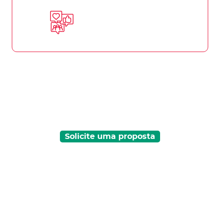
Equipe motivada e
engajada
Sua equipe mais eficiente = sua empresa mais
lucrativa.
Solicite uma proposta