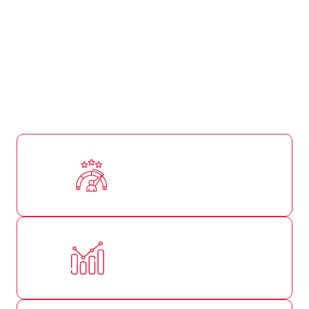
excelência.
A Goakira oferece soluções educacionais de alta
performance, personalizadas para atender aos
desafios reais da sua operação. Se você quer
resultados imediatos, nossos cursos, treinamentos
e palestras vão entregar exatamente isso:
Alta performance
Resultados visíveis